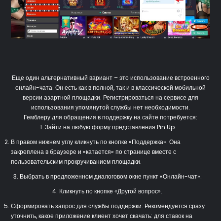
Еще один альтернативный вариант – это использование встроенного
онлайн-чата. Он есть как в полной, так и в классической мобильной
версии азартной площадки. Регистрироваться на сервисе для
использования упомянутой службы нет необходимости.
Гемблеру для обращения в поддержку на сайте потребуется:
Зайти на любую форму представления Pin Up.
В правом нижнем углу кликнуть по кнопке «Поддержка». Она
закреплена в браузере и «катается» по странице вместе с
пользовательским прокручиванием площадки.
Выбрать в предложенном диалоговом окне пункт «Онлайн-чат».
Кликнуть по кнопке «Другой вопрос».
Сформировать запрос для службы поддержки. Рекомендуется сразу
уточнить, какое приложение клиент хочет скачать: для ставок на