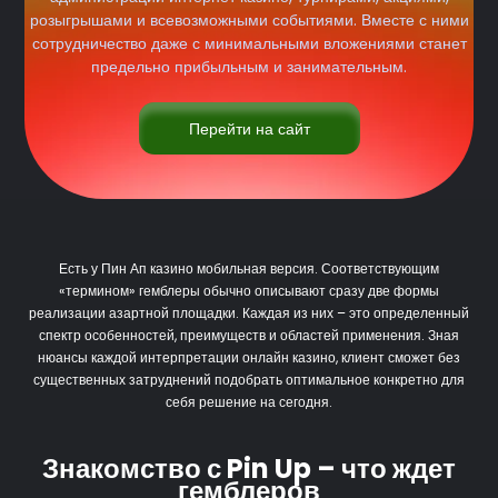
розыгрышами и всевозможными событиями. Вместе с ними
сотрудничество даже с минимальными вложениями станет
предельно прибыльным и занимательным.
Перейти на сайт
Есть у Пин Ап казино мобильная версия. Соответствующим
«термином» гемблеры обычно описывают сразу две формы
реализации азартной площадки. Каждая из них – это определенный
спектр особенностей, преимуществ и областей применения. Зная
нюансы каждой интерпретации онлайн казино, клиент сможет без
существенных затруднений подобрать оптимальное конкретно для
себя решение на сегодня.
Знакомство с Pin Up – что ждет
гемблеров