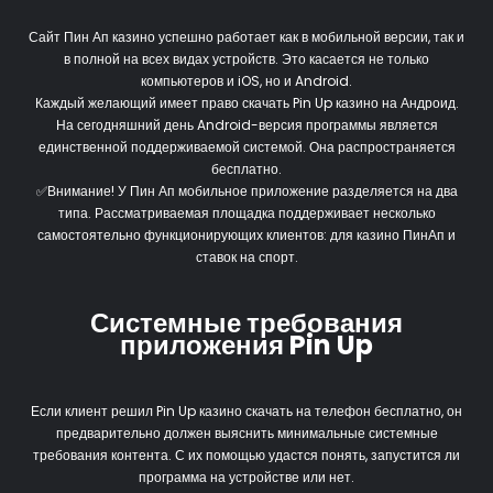
Сайт Пин Ап казино успешно работает как в мобильной версии, так и
в полной на всех видах устройств. Это касается не только
компьютеров и iOS, но и Android.
Каждый желающий имеет право скачать Pin Up казино на Андроид.
На сегодняшний день Android-версия программы является
единственной поддерживаемой системой. Она распространяется
бесплатно.
✅Внимание! У Пин Ап мобильное приложение разделяется на два
типа. Рассматриваемая площадка поддерживает несколько
самостоятельно функционирующих клиентов: для казино ПинАп и
ставок на спорт.
Системные требования
приложения Pin Up
Если клиент решил Pin Up казино скачать на телефон бесплатно, он
предварительно должен выяснить минимальные системные
требования контента. С их помощью удастся понять, запустится ли
программа на устройстве или нет.