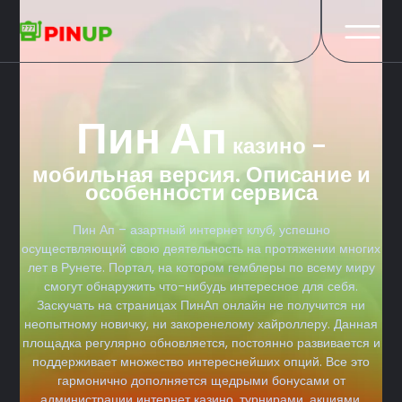
Пин Ап
казино –
мобильная версия. Описание и
особенности сервиса
Пин Ап – азартный интернет клуб, успешно
осуществляющий свою деятельность на протяжении многих
лет в Рунете. Портал, на котором гемблеры по всему миру
смогут обнаружить что-нибудь интересное для себя.
Заскучать на страницах ПинАп онлайн не получится ни
неопытному новичку, ни закоренелому хайроллеру. Данная
площадка регулярно обновляется, постоянно развивается и
поддерживает множество интереснейших опций. Все это
гармонично дополняется щедрыми бонусами от
администрации интернет казино, турнирами, акциями,