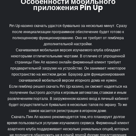
Особенности мобильного
приложения Pin Up
Pin Up казино скачать удастся буквально за несколько минут. Сразу
после инициализации программное обеспечение будет готово к
полноценному функционированию. Оно не требует от гемблера
дополнительной настройки.
Скачиваемая мобильная версия изучаемого клуба обладает
некоторыми отличительными чертами. В отличие от упрощенной
страницы Пин Ап казино онлайн фирменный клиент требует
предварительной загрузки на устройство. Он занимает некоторое
пространство на жестком диске. Браузер для функционирования
скачиваемой мобильной версии игорного дома не нужен.
Если гемблер решил скачать Pin Up казино, он сможет надеяться на
получение быстрого доступа к игровым автоматам, ставкам и иным
развлечениям портала. В загруженном казино вход в личный кабинет
будет осуществляться буквально в несколько тапов по экрану. То же
самое касается регистрации в игорном доме.
Скачать Пин Ап казино рекомендуется тем, кто планирует долгое
время пользоваться услугами изучаемого сервиса. Фирменный клиент
азартного клуба поддерживает несколько уникальных опций, которых
не получится обнаружить ни в одной другой форме представления