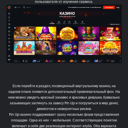
пользователя от изучения сервиса.
Если перейти в раздел, посвященный виртуальному казино, на
заднем плане появится дополнительный привлекательный фон. На
нем можно увидеть красный занавес и красивых девушек, буквально
зазывающих заглянуть за завесу Pin Up и погрузиться в мир денег,
джекпотов и невероятных рисков.
Pin Up казино поддерживает сразу несколько форм представления
площадки. Одна из них – мобильная. Соответствующее понятие
включает в себя две реализации интернет клуба. Оба варианта