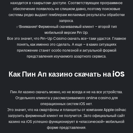
находится в «закрытом» доступе. Соответствующее программное
обеспечение появилось не слишком давно, поэтому поисковые
системы редко выдают гемблерам желаемые результаты обработки
запроса.
✅Внимание! Фирменный скачиваемый клиент – второй тип
мобильной версии Pin Up.
Все это значит, что Pin-Up Casino скачать все-таки удастся. Главное
понять, как именно это сделать. А еще – в каких ситуациях
приложение станет особо полезной и актуальной формой
представления изучаемого азартного сервиса.
Как Пин Ап казино скачать на iOS
Пин Ап казино скачать можно, но не всегда и не на все устройства.
Отдельного клиента у рассматриваемого online casino для
операционных систем iOS нет.
Это значит, что на смартфоны и планшеты от компании Apple сейчас
загрузить фирменный клиент не получится. Зато официальный сайт
казино на iOS успешно функционирует в «классической» мобильной
форме представления.